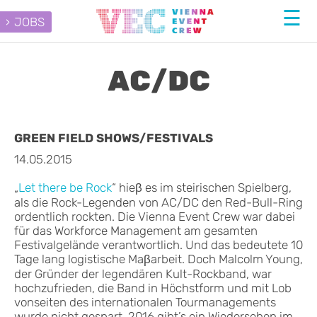
JOBS
AC/DC
GREEN FIELD SHOWS/FESTIVALS
14.05.2015
„
Let there be Rock
“ hieβ es im steirischen Spielberg,
als die Rock-Legenden von AC/DC den Red-Bull-Ring
ordentlich rockten. Die Vienna Event Crew war dabei
für das Workforce Management am gesamten
Festivalgelände verantwortlich. Und das bedeutete 10
Tage lang logistische Maβarbeit. Doch Malcolm Young,
der Gründer der legendären Kult-Rockband, war
hochzufrieden, die Band in Höchstform und mit Lob
vonseiten des internationalen Tourmanagements
wurde nicht gespart. 2016 gibt’s ein Wiedersehen im